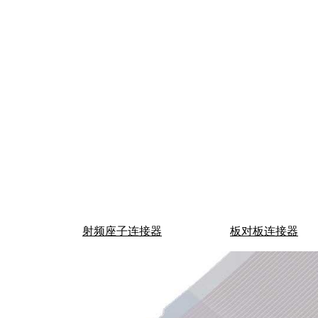
深圳市君睿鑫科技有限公司 电 话：0755-86170339 QQ：26
地址：深圳市南山区后海大道港湾创业大厦11B 网 址
射频座子连接器
板对板连接器
Copyright © 2024-2026,www.junruix.com,A