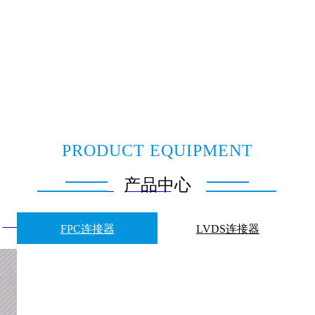
PRODUCT EQUIPMENT
产品中心
24329860 Email：
sales@junruix.com
：
www.junruix.com
FPC连接器
LVDS连接器
ll rights reserved 粤ICP备XXXXXX号，未经同意，不得转载