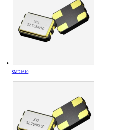
SMD1610