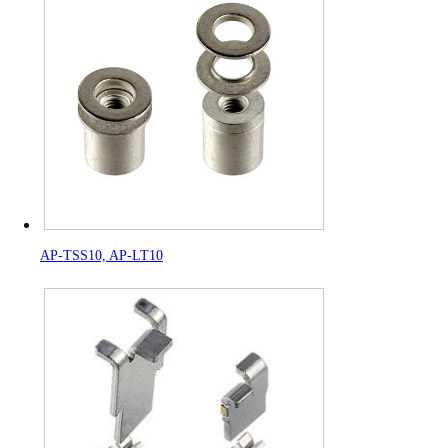
AP-TSS10, AP-LT10