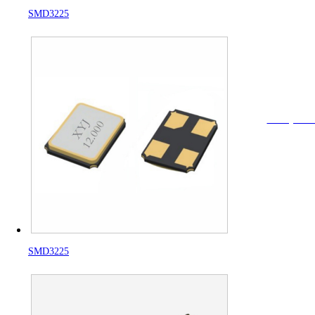
SMD3225
深圳市君睿鑫科技有限公司 电 话：0755-86170339 QQ：2624329860
地址：深圳市南山区后海大道港湾创业大厦11B 网 址：
www.junrui
Copyright © 2024-2026,www.junruix.com,All right
SMD3225