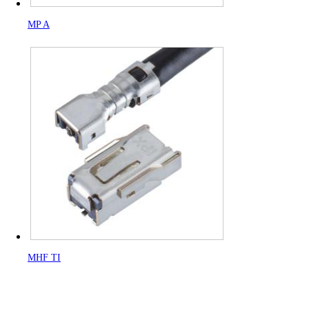
MP A
MHF TI