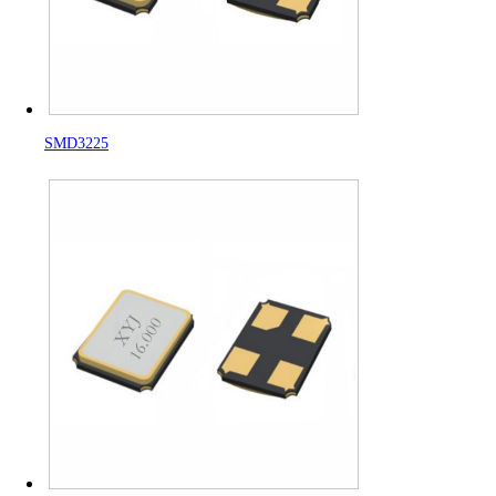
SMD3225