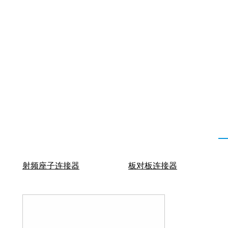
射频座子连接器
板对板连接器