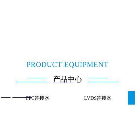
PRODUCT EQUIPMENT
产品中心
24329860 Email：
sales@junruix.com
：
www.junruix.com
FPC连接器
LVDS连接器
ll rights reserved 粤ICP备XXXXXX号，未经同意，不得转载