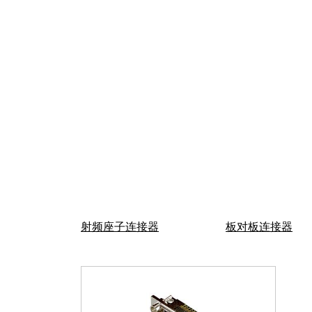
深圳市君睿鑫科技有限公司 电 话：0755-86170339 QQ：26
地址：深圳市南山区后海大道港湾创业大厦11B 网 址
射频座子连接器
板对板连接器
Copyright © 2024-2026,www.junruix.com,A