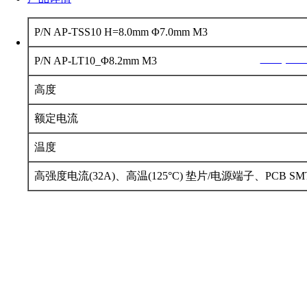
深圳市君睿鑫科技有限公司 电 话：0755-86170339 QQ：2624329860
P/N AP-TSS10 H=8.0mm Φ7.0mm M3
地址：深圳市南山区后海大道港湾创业大厦11B 网 址：
www.junrui
P/N AP-LT10_Φ8.2mm M3
Copyright © 2024-2026,www.junruix.com,All right
高度
额定电流
温度
高强度电流(32A)、高温(125°C) 垫片/电源端子、PCB 